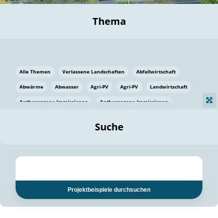
Thema
Alle Themen
Verlassene Landschaften
Abfallwirtschaft
Abwärme
Abwasser
Agri-PV
Agri-PV
Landwirtschaft
Anthropogene Immissionen
Anthropogene Immissionen
Vermeidung von Lebensmittelverlusten
Baden Württemberg
Suche
Ostsee
Bauen
Baumaterial
Bayern
Bayern
Beatmungssysteme
Beratung
Berlin
Bestäuber
bilaterale Zu-sammenarbeit
bilaterale Zu-sammenarbeit
Bildung
Bildung / Kommunikation
Projektbeispiele durchsuchen
Bildung für nachhaltige Entwicklung
Pflanzenkohle
Biodiversität
Biodiversität
Biogas
Biogas