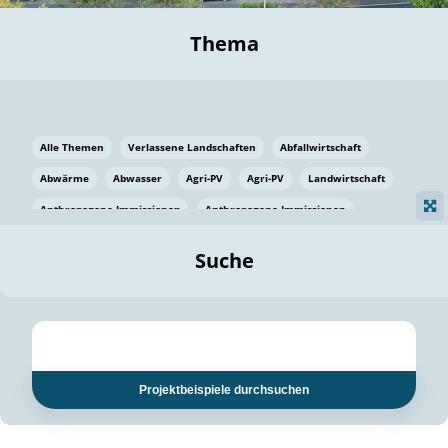
Thema
Alle Themen
Verlassene Landschaften
Abfallwirtschaft
Abwärme
Abwasser
Agri-PV
Agri-PV
Landwirtschaft
Anthropogene Immissionen
Anthropogene Immissionen
Vermeidung von Lebensmittelverlusten
Baden Württemberg
Suche
Ostsee
Bauen
Baumaterial
Bayern
Bayern
Beatmungssysteme
Beratung
Berlin
Bestäuber
bilaterale Zu-sammenarbeit
bilaterale Zu-sammenarbeit
Bildung
Bildung / Kommunikation
Projektbeispiele durchsuchen
Bildung für nachhaltige Entwicklung
Pflanzenkohle
Biodiversität
Biodiversität
Biogas
Biogas