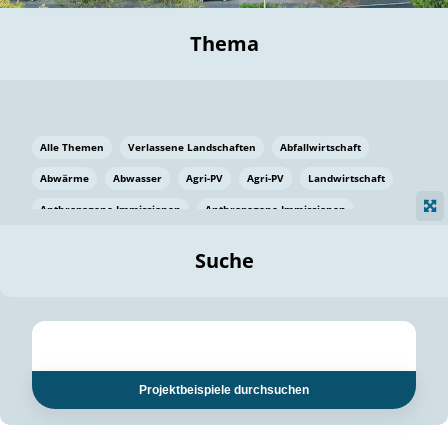
Thema
Alle Themen
Verlassene Landschaften
Abfallwirtschaft
Abwärme
Abwasser
Agri-PV
Agri-PV
Landwirtschaft
Anthropogene Immissionen
Anthropogene Immissionen
Vermeidung von Lebensmittelverlusten
Baden Württemberg
Suche
Ostsee
Bauen
Baumaterial
Bayern
Bayern
Beatmungssysteme
Beratung
Berlin
Bestäuber
bilaterale Zu-sammenarbeit
bilaterale Zu-sammenarbeit
Bildung
Bildung / Kommunikation
Projektbeispiele durchsuchen
Bildung für nachhaltige Entwicklung
Pflanzenkohle
Biodiversität
Biodiversität
Biogas
Biogas