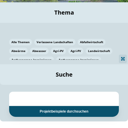
Thema
Alle Themen
Verlassene Landschaften
Abfallwirtschaft
Abwärme
Abwasser
Agri-PV
Agri-PV
Landwirtschaft
Anthropogene Immissionen
Anthropogene Immissionen
Vermeidung von Lebensmittelverlusten
Baden Württemberg
Suche
Ostsee
Bauen
Baumaterial
Bayern
Bayern
Beatmungssysteme
Beratung
Berlin
Bestäuber
bilaterale Zu-sammenarbeit
bilaterale Zu-sammenarbeit
Bildung
Bildung / Kommunikation
Projektbeispiele durchsuchen
Bildung für nachhaltige Entwicklung
Pflanzenkohle
Biodiversität
Biodiversität
Biogas
Biogas