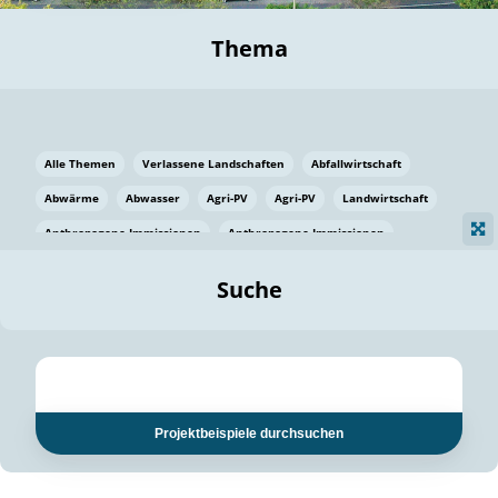
Thema
Alle Themen
Verlassene Landschaften
Abfallwirtschaft
Abwärme
Abwasser
Agri-PV
Agri-PV
Landwirtschaft
Anthropogene Immissionen
Anthropogene Immissionen
Vermeidung von Lebensmittelverlusten
Baden Württemberg
Suche
Ostsee
Bauen
Baumaterial
Bayern
Bayern
Beatmungssysteme
Beratung
Berlin
Bestäuber
bilaterale Zu-sammenarbeit
bilaterale Zu-sammenarbeit
Bildung
Bildung / Kommunikation
Projektbeispiele durchsuchen
Bildung für nachhaltige Entwicklung
Pflanzenkohle
Biodiversität
Biodiversität
Biogas
Biogas