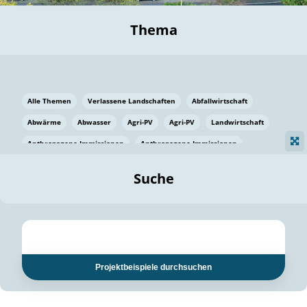
Thema
Alle Themen
Verlassene Landschaften
Abfallwirtschaft
Abwärme
Abwasser
Agri-PV
Agri-PV
Landwirtschaft
Anthropogene Immissionen
Anthropogene Immissionen
Vermeidung von Lebensmittelverlusten
Baden Württemberg
Suche
Ostsee
Bauen
Baumaterial
Bayern
Bayern
Beatmungssysteme
Beratung
Berlin
Bestäuber
bilaterale Zu-sammenarbeit
bilaterale Zu-sammenarbeit
Bildung
Bildung / Kommunikation
Projektbeispiele durchsuchen
Bildung für nachhaltige Entwicklung
Pflanzenkohle
Biodiversität
Biodiversität
Biogas
Biogas