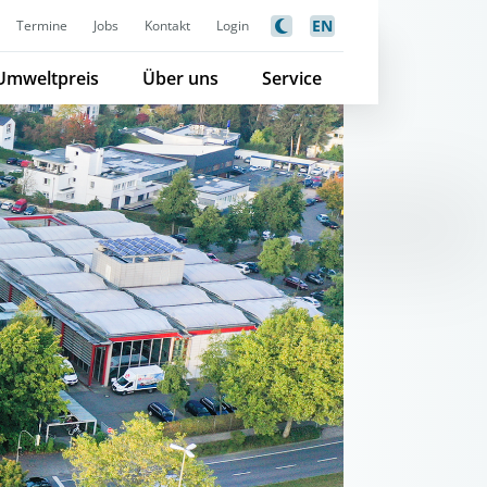
EN
Termine
Jobs
Kontakt
Login
Umweltpreis
Über uns
Service