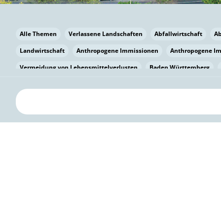
Alle Themen
Verlassene Landschaften
Abfallwirtschaft
A
Landwirtschaft
Anthropogene Immissionen
Anthropogene I
Vermeidung von Lebensmittelverlusten
Baden Württemberg
Bayern
Bayern
Beatmungssysteme
Beratung
Berlin
bilaterale Zu-sammenarbeit
Bildung
Bildung / Kommunikati
Pflanzenkohle
Biodiversität
Biodiversität
Biogas
Bioga
Vermeidung von Lebensmittelverlusten
Brandenburg
Breme
Bürgerwissenschaft
Capacity Building
Capacity Building
Kreislaufwirtschaft
Bürgerenergie
Bürgerbeteiligung
Citi
Citizen Science
Klimawandel
Klimakrise
Klimaschutz
Kooperation
Kooperation mit KMU
Grenzüberschreitend
D
Deutscher Umweltpreis
Digitale Bildung
Digitaler Landschaf