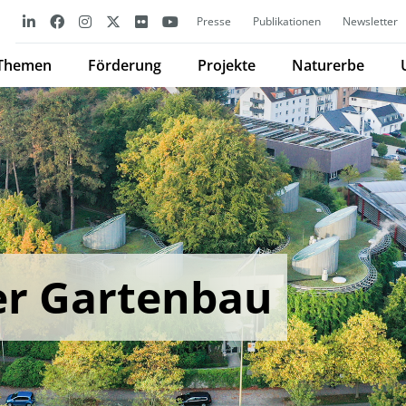
Presse
Publikationen
Newsletter
Themen
Förderung
Projekte
Naturerbe
er Gartenbau