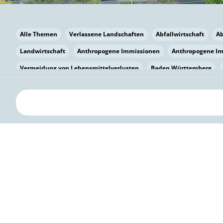
Alle Themen
Verlassene Landschaften
Abfallwirtschaft
A
Landwirtschaft
Anthropogene Immissionen
Anthropogene I
Vermeidung von Lebensmittelverlusten
Baden Württemberg
Bayern
Bayern
Beatmungssysteme
Beratung
Berlin
bilaterale Zu-sammenarbeit
Bildung
Bildung / Kommunikati
Pflanzenkohle
Biodiversität
Biodiversität
Biogas
Bioga
Vermeidung von Lebensmittelverlusten
Brandenburg
Breme
Bürgerwissenschaft
Capacity Building
Capacity Building
Kreislaufwirtschaft
Bürgerenergie
Bürgerbeteiligung
Bürg
Citizen Science
Klimawandel
Klimakrise
Klimaschutz
Kooperation
Kooperation mit KMU
Grenzüberschreitend
D
Deutscher Umweltpreis
Digitale Bildung
Digitaler Landschaf