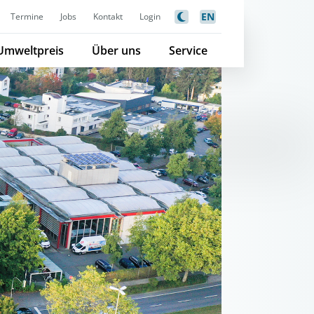
EN
Termine
Jobs
Kontakt
Login
Umweltpreis
Über uns
Service