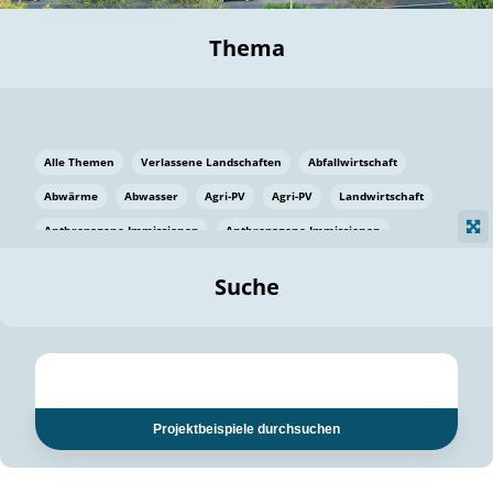
Thema
Alle Themen
Verlassene Landschaften
Abfallwirtschaft
Abwärme
Abwasser
Agri-PV
Agri-PV
Landwirtschaft
Anthropogene Immissionen
Anthropogene Immissionen
Vermeidung von Lebensmittelverlusten
Baden Württemberg
Suche
Ostsee
Bauen
Baumaterial
Bayern
Bayern
Beatmungssysteme
Beratung
Berlin
Bestäuber
bilaterale Zu-sammenarbeit
bilaterale Zu-sammenarbeit
Bildung
Bildung / Kommunikation
Projektbeispiele durchsuchen
Bildung für nachhaltige Entwicklung
Pflanzenkohle
Biodiversität
Biodiversität
Biogas
Biogas