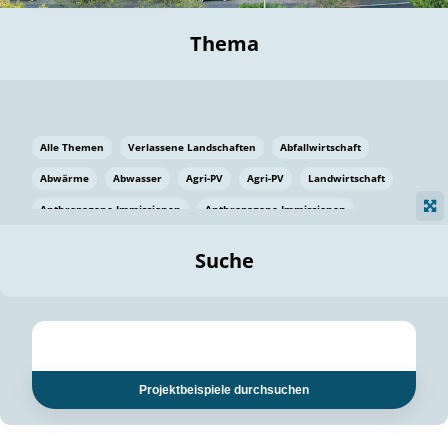
Thema
Alle Themen
Verlassene Landschaften
Abfallwirtschaft
Abwärme
Abwasser
Agri-PV
Agri-PV
Landwirtschaft
Anthropogene Immissionen
Anthropogene Immissionen
Vermeidung von Lebensmittelverlusten
Baden Württemberg
Suche
Ostsee
Bauen
Baumaterial
Bayern
Bayern
Beatmungssysteme
Beratung
Berlin
Bestäuber
bilaterale Zu-sammenarbeit
bilaterale Zu-sammenarbeit
Bildung
Bildung / Kommunikation
Projektbeispiele durchsuchen
Bildung für nachhaltige Entwicklung
Pflanzenkohle
Biodiversität
Biodiversität
Biogas
Biogas