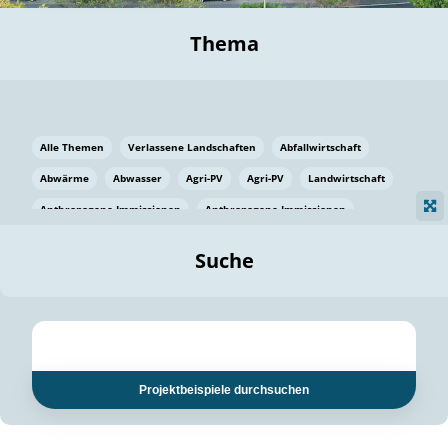
Thema
Alle Themen
Verlassene Landschaften
Abfallwirtschaft
Abwärme
Abwasser
Agri-PV
Agri-PV
Landwirtschaft
Anthropogene Immissionen
Anthropogene Immissionen
Vermeidung von Lebensmittelverlusten
Baden Württemberg
Suche
Ostsee
Bauen
Baumaterial
Bayern
Bayern
Beatmungssysteme
Beratung
Berlin
Bestäuber
bilaterale Zu-sammenarbeit
bilaterale Zu-sammenarbeit
Bildung
Bildung / Kommunikation
Projektbeispiele durchsuchen
Bildung für nachhaltige Entwicklung
Pflanzenkohle
Biodiversität
Biodiversität
Biogas
Biogas