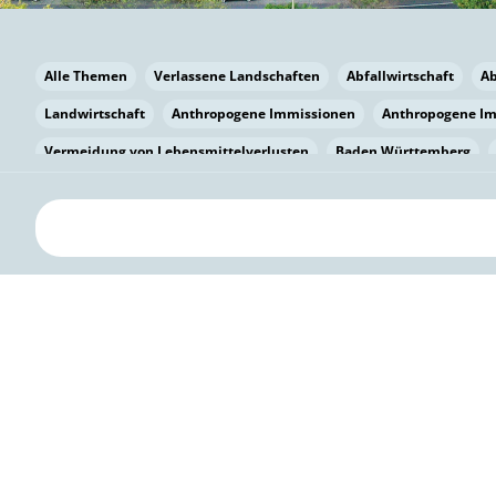
Alle Themen
Verlassene Landschaften
Abfallwirtschaft
A
Landwirtschaft
Anthropogene Immissionen
Anthropogene I
Vermeidung von Lebensmittelverlusten
Baden Württemberg
Bayern
Bayern
Beatmungssysteme
Beratung
Berlin
bilaterale Zu-sammenarbeit
Bildung
Bildung / Kommunikati
Pflanzenkohle
Biodiversität
Biodiversität
Biogas
Bioga
Vermeidung von Lebensmittelverlusten
Brandenburg
Breme
Bürgerwissenschaft
Capacity Building
Capacity Building
Kreislaufwirtschaft
Bürgerenergie
Bürgerbeteiligung
Bürg
Citizen Science
Klimawandel
Klimakrise
Klimaschutz
Kooperation
Kooperation mit KMU
Grenzüberschreitend
D
Deutscher Umweltpreis
Digitale Bildung
Digitaler Landschaf