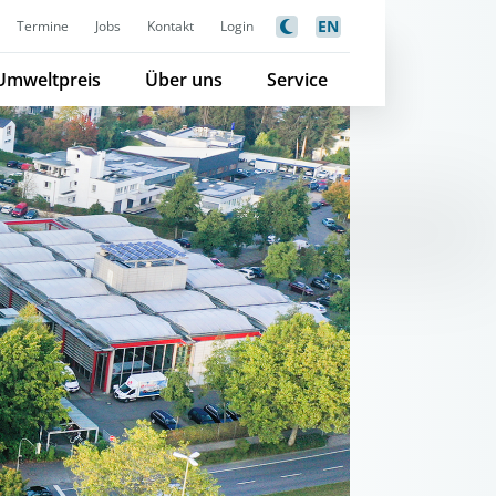
EN
Termine
Jobs
Kontakt
Login
Umweltpreis
Über uns
Service