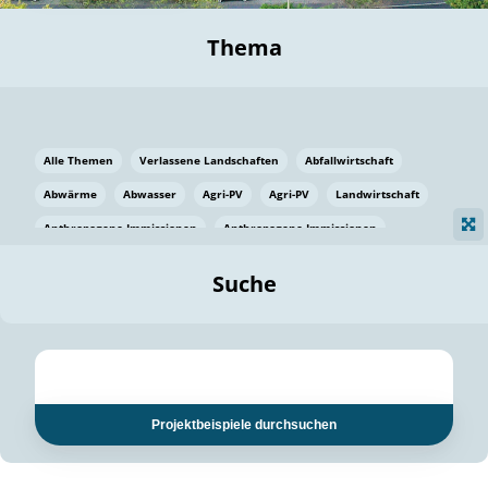
Thema
Alle Themen
Verlassene Landschaften
Abfallwirtschaft
Abwärme
Abwasser
Agri-PV
Agri-PV
Landwirtschaft
Anthropogene Immissionen
Anthropogene Immissionen
Vermeidung von Lebensmittelverlusten
Baden Württemberg
Suche
Ostsee
Bauen
Baumaterial
Bayern
Bayern
Beatmungssysteme
Beratung
Berlin
Bestäuber
bilaterale Zu-sammenarbeit
bilaterale Zu-sammenarbeit
Bildung
Bildung / Kommunikation
Projektbeispiele durchsuchen
Bildung für nachhaltige Entwicklung
Pflanzenkohle
Biodiversität
Biodiversität
Biogas
Biogas