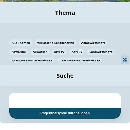
Thema
Alle Themen
Verlassene Landschaften
Abfallwirtschaft
Abwärme
Abwasser
Agri-PV
Agri-PV
Landwirtschaft
Anthropogene Immissionen
Anthropogene Immissionen
Vermeidung von Lebensmittelverlusten
Baden Württemberg
Suche
Ostsee
Bauen
Baumaterial
Bayern
Bayern
Beatmungssysteme
Beratung
Berlin
Bestäuber
bilaterale Zu-sammenarbeit
bilaterale Zu-sammenarbeit
Bildung
Bildung / Kommunikation
Projektbeispiele durchsuchen
Bildung für nachhaltige Entwicklung
Pflanzenkohle
Biodiversität
Biodiversität
Biogas
Biogas