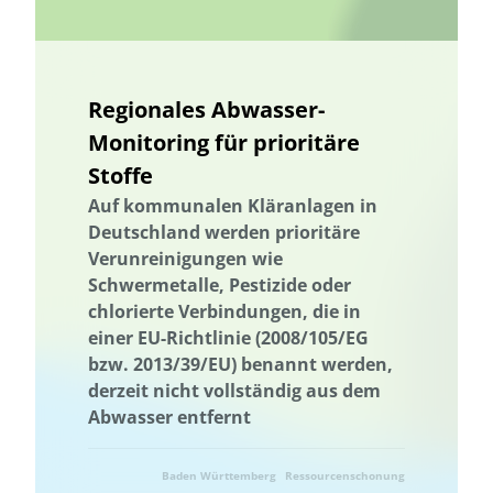
Governance
Governance
Grenzüberschreitend
Netzausbau
Grundwasser
Grundwasser
Grüne Anleihen
Hamburg
Wärmeversorgung
Hessen
Regionales Abwasser-
Holzbau in größeren Gebäudevolumina
Monitoring für prioritäre
Erhöhung der Akzeptanz und Kommunikation
Industriegebiet
Stoffe
Industriegebiet
Informationsvermittlung
Auf kommunalen Kläranlagen in
Informationsvermittlung
Innovative Kooperationsformate
Deutschland werden prioritäre
Innovative Kooperationsformate
Interdisziplinärer Einsatz
Verunreinigungen wie
Schwermetalle, Pestizide oder
Interdisziplinärer Einsatz
Internationale Aktivitäten
chlorierte Verbindungen, die in
Internationales Projekt
Internationale Aktivitäten
einer EU-Richtlinie (2008/105/EG
Internationales Projekt
Klimakrise
Klimaschutz
bzw. 2013/39/EU) benannt werden,
derzeit nicht vollständig aus dem
Klimawandel
Wissensabgleich und Erfahrungsaustausch
Abwasser entfernt
Wissenstransfer
Kommunale Raumplanung
Kommunikation
Kooperation
Kooperation mit KMU
Krankenhaus
Baden Württemberg
Ressourcenschonung
Kreislaufwirtschaft
Kulturgüterschutz
Kunststoffrecycling