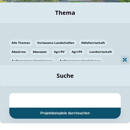
Thema
Alle Themen
Verlassene Landschaften
Abfallwirtschaft
Abwärme
Abwasser
Agri-PV
Agri-PV
Landwirtschaft
Anthropogene Immissionen
Anthropogene Immissionen
Vermeidung von Lebensmittelverlusten
Baden Württemberg
Suche
Ostsee
Bauen
Baumaterial
Bayern
Bayern
Beatmungssysteme
Beratung
Berlin
Bestäuber
bilaterale Zu-sammenarbeit
bilaterale Zu-sammenarbeit
Bildung
Bildung / Kommunikation
Projektbeispiele durchsuchen
Bildung für nachhaltige Entwicklung
Pflanzenkohle
Biodiversität
Biodiversität
Biogas
Biogas