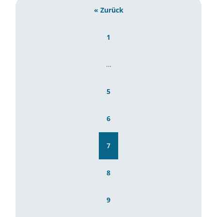
« Zurück
1
…
5
6
7
8
9