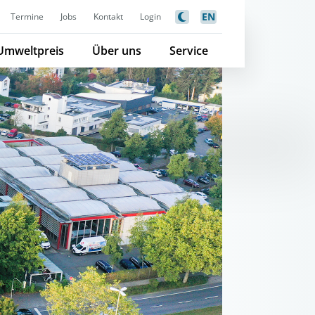
EN
Termine
Jobs
Kontakt
Login
Umweltpreis
Über uns
Service