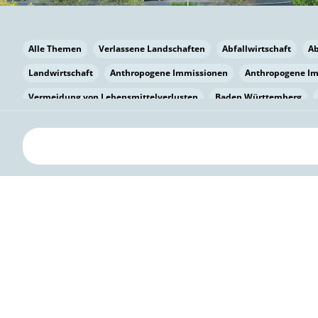
Alle Themen
Verlassene Landschaften
Abfallwirtschaft
A
Landwirtschaft
Anthropogene Immissionen
Anthropogene I
Vermeidung von Lebensmittelverlusten
Baden Württemberg
Bayern
Bayern
Beatmungssysteme
Beratung
Berlin
bilaterale Zu-sammenarbeit
Bildung
Bildung / Kommunikati
Pflanzenkohle
Biodiversität
Biodiversität
Biogas
Bioga
Vermeidung von Lebensmittelverlusten
Brandenburg
Breme
Bürgerwissenschaft
Capacity Building
Capacity Building
Kreislaufwirtschaft
Bürgerenergie
Bürgerbeteiligung
Citi
Citizen Science
Klimawandel
Klimakrise
Klimaschutz
Kooperation
Kooperation mit KMU
Grenzüberschreitend
D
Deutscher Umweltpreis
Digitale Bildung
Digitaler Landschaf