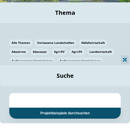
Thema
Alle Themen
Verlassene Landschaften
Abfallwirtschaft
Abwärme
Abwasser
Agri-PV
Agri-PV
Landwirtschaft
Anthropogene Immissionen
Anthropogene Immissionen
Vermeidung von Lebensmittelverlusten
Baden Württemberg
Suche
Ostsee
Bauen
Baumaterial
Bayern
Bayern
Beatmungssysteme
Beratung
Berlin
Bestäuber
bilaterale Zu-sammenarbeit
bilaterale Zu-sammenarbeit
Bildung
Bildung / Kommunikation
Projektbeispiele durchsuchen
Bildung für nachhaltige Entwicklung
Pflanzenkohle
Biodiversität
Biodiversität
Biogas
Biogas