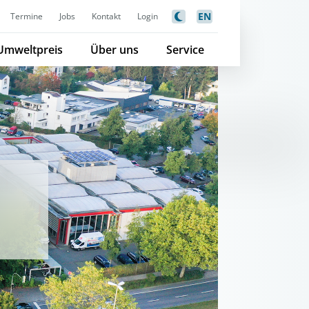
EN
Termine
Jobs
Kontakt
Login
Umweltpreis
Über uns
Service