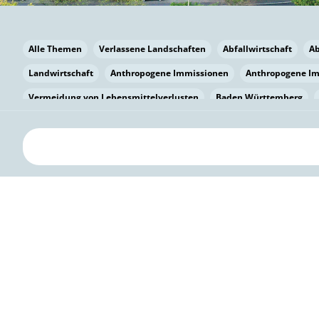
Alle Themen
Verlassene Landschaften
Abfallwirtschaft
A
Landwirtschaft
Anthropogene Immissionen
Anthropogene I
Vermeidung von Lebensmittelverlusten
Baden Württemberg
Bayern
Bayern
Beatmungssysteme
Beratung
Berlin
bilaterale Zu-sammenarbeit
Bildung
Bildung / Kommunikati
Pflanzenkohle
Biodiversität
Biodiversität
Biogas
Bioga
Vermeidung von Lebensmittelverlusten
Brandenburg
Breme
Bürgerwissenschaft
Capacity Building
Capacity Building
Circular Economy
Bürgerenergie
Bürgerbeteiligung
Bürge
Citizen Science
Klimawandel
Klimakrise
Klimaschutz
Kooperation
Kooperation mit KMU
Grenzüberschreitend
D
Deutscher Umweltpreis
Digitale Bildung
Digitaler Landschaf