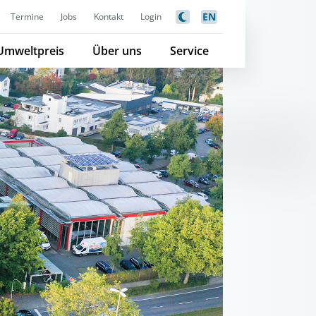
EN
Termine
Jobs
Kontakt
Login
Umweltpreis
Über uns
Service