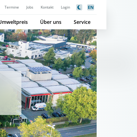
EN
Termine
Jobs
Kontakt
Login
Umweltpreis
Über uns
Service