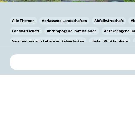
Alle Themen
Verlassene Landschaften
Abfallwirtschaft
A
Landwirtschaft
Anthropogene Immissionen
Anthropogene I
Vermeidung von Lebensmittelverlusten
Baden Württemberg
Bayern
Bayern
Beatmungssysteme
Beratung
Berlin
bilaterale Zu-sammenarbeit
Bildung
Bildung / Kommunikati
Pflanzenkohle
Biodiversität
Biodiversität
Biogas
Bioga
Vermeidung von Lebensmittelverlusten
Brandenburg
Breme
Bürgerwissenschaft
Capacity Building
Capacity Building
Circular Economy
Bürgerenergie
Bürgerbeteiligung
Citize
Citizen Science
Klimawandel
Klimakrise
Klimaschutz
Kooperation
Kooperation mit KMU
Grenzüberschreitend
D
Deutscher Umweltpreis
Digitale Bildung
Digitaler Landschaf