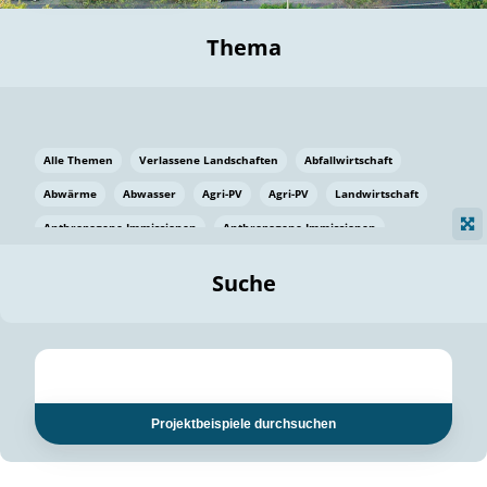
Thema
Alle Themen
Verlassene Landschaften
Abfallwirtschaft
Abwärme
Abwasser
Agri-PV
Agri-PV
Landwirtschaft
Anthropogene Immissionen
Anthropogene Immissionen
Vermeidung von Lebensmittelverlusten
Baden Württemberg
Suche
Ostsee
Bauen
Baumaterial
Bayern
Bayern
Beatmungssysteme
Beratung
Berlin
Bestäuber
bilaterale Zu-sammenarbeit
bilaterale Zu-sammenarbeit
Bildung
Bildung / Kommunikation
Projektbeispiele durchsuchen
Bildung für nachhaltige Entwicklung
Pflanzenkohle
Biodiversität
Biodiversität
Biogas
Biogas