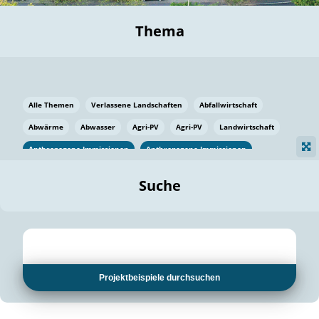
Thema
Alle Themen
Verlassene Landschaften
Abfallwirtschaft
Abwärme
Abwasser
Agri-PV
Agri-PV
Landwirtschaft
Anthropogene Immissionen
Anthropogene Immissionen
Vermeidung von Lebensmittelverlusten
Baden Württemberg
Suche
Ostsee
Bauen
Baumaterial
Bayern
Bayern
Beatmungssysteme
Beratung
Berlin
Bestäuber
bilaterale Zu-sammenarbeit
bilaterale Zu-sammenarbeit
Bildung
Bildung / Kommunikation
Projektbeispiele durchsuchen
Bildung für nachhaltige Entwicklung
Pflanzenkohle
Biodiversität
Biodiversität
Biogas
Biogas