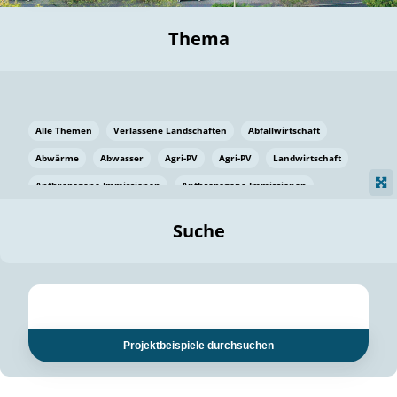
Thema
Alle Themen
Verlassene Landschaften
Abfallwirtschaft
Abwärme
Abwasser
Agri-PV
Agri-PV
Landwirtschaft
Anthropogene Immissionen
Anthropogene Immissionen
Vermeidung von Lebensmittelverlusten
Baden Württemberg
Suche
Ostsee
Bauen
Baumaterial
Bayern
Bayern
Beatmungssysteme
Beratung
Berlin
Bestäuber
bilaterale Zu-sammenarbeit
bilaterale Zu-sammenarbeit
Bildung
Bildung / Kommunikation
Projektbeispiele durchsuchen
Bildung für nachhaltige Entwicklung
Pflanzenkohle
Biodiversität
Biodiversität
Biogas
Biogas