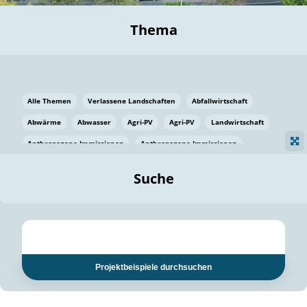
Thema
Alle Themen
Verlassene Landschaften
Abfallwirtschaft
Abwärme
Abwasser
Agri-PV
Agri-PV
Landwirtschaft
Anthropogene Immissionen
Anthropogene Immissionen
Vermeidung von Lebensmittelverlusten
Baden Württemberg
Suche
Ostsee
Bauen
Baumaterial
Bayern
Bayern
Beatmungssysteme
Beratung
Berlin
Bestäuber
bilaterale Zu-sammenarbeit
bilaterale Zu-sammenarbeit
Bildung
Bildung / Kommunikation
Projektbeispiele durchsuchen
Bildung für nachhaltige Entwicklung
Pflanzenkohle
Biodiversität
Biodiversität
Biogas
Biogas