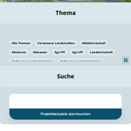
Thema
Alle Themen
Verlassene Landschaften
Abfallwirtschaft
Abwärme
Abwasser
Agri-PV
Agri-PV
Landwirtschaft
Anthropogene Immissionen
Anthropogene Immissionen
Vermeidung von Lebensmittelverlusten
Baden Württemberg
Suche
Ostsee
Bauen
Baumaterial
Bayern
Bayern
Beatmungssysteme
Beratung
Berlin
Bestäuber
bilaterale Zu-sammenarbeit
bilaterale Zu-sammenarbeit
Bildung
Bildung / Kommunikation
Projektbeispiele durchsuchen
Bildung für nachhaltige Entwicklung
Pflanzenkohle
Biodiversität
Biodiversität
Biogas
Biogas