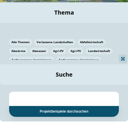
Thema
Alle Themen
Verlassene Landschaften
Abfallwirtschaft
Abwärme
Abwasser
Agri-PV
Agri-PV
Landwirtschaft
Anthropogene Immissionen
Anthropogene Immissionen
Vermeidung von Lebensmittelverlusten
Baden Württemberg
Suche
Ostsee
Bauen
Baumaterial
Bayern
Bayern
Beatmungssysteme
Beratung
Berlin
Bestäuber
bilaterale Zu-sammenarbeit
bilaterale Zu-sammenarbeit
Bildung
Bildung / Kommunikation
Projektbeispiele durchsuchen
Bildung für nachhaltige Entwicklung
Pflanzenkohle
Biodiversität
Biodiversität
Biogas
Biogas