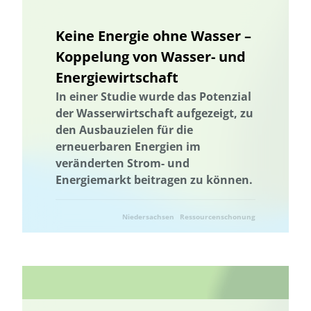
Landnutzung
Ländliche Regionen
Landnutzung
Keine Energie ohne Wasser –
Landschaftsfunktionen
Landschaftsplanung
Koppelung von Wasser- und
Landschaftliche Resilienz
Landschaftliche Resilienz
Energiewirtschaft
Landschaftsfunktionen
Landschaftsplanung
Landwirtschaft
In einer Studie wurde das Potenzial
Lebensmittelverschwendung
Niedersachsen
der Wasserwirtschaft aufgezeigt, zu
den Ausbauzielen für die
Machbarkeitsstudie
Management von Habitatbäumen
erneuerbaren Energien im
Management von Habitatbäumen
Marburg
veränderten Strom- und
Marine Umweltbildung
Meeresnaturschutz
Energiemarkt beitragen zu können.
Marine Umweltbildung
Mecklenburg-Vorpommern
Meeresnaturschutz
Kommunale Raumplanung
Niedersachsen
Ressourcenschonung
Nachhaltige Ernährung
Nachhaltige Fischerei
Nachhaltige Landwirtschaft
Nachhaltige Quartiersentwicklung
Nachhaltige Regionalentwicklung
nachhaltiger Gartenbau
nachhaltiger Konsum
Nachhaltigkeit
Nachhaltigkeitsbildung