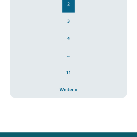
2
3
4
…
11
Weiter »