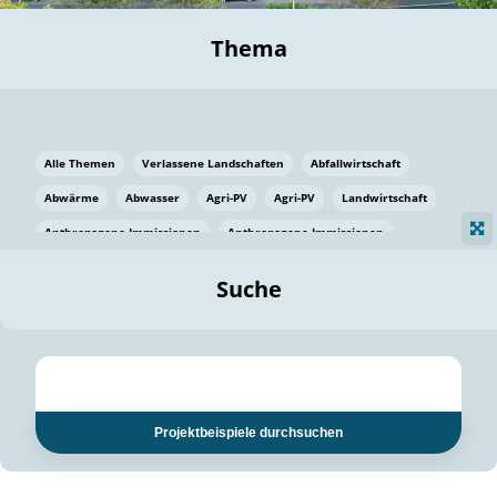
Thema
Alle Themen
Verlassene Landschaften
Abfallwirtschaft
Abwärme
Abwasser
Agri-PV
Agri-PV
Landwirtschaft
Anthropogene Immissionen
Anthropogene Immissionen
Vermeidung von Lebensmittelverlusten
Baden Württemberg
Suche
Ostsee
Bauen
Baumaterial
Bayern
Bayern
Beatmungssysteme
Beratung
Berlin
Bestäuber
bilaterale Zu-sammenarbeit
bilaterale Zu-sammenarbeit
Bildung
Bildung / Kommunikation
Projektbeispiele durchsuchen
Bildung für nachhaltige Entwicklung
Pflanzenkohle
Biodiversität
Biodiversität
Biogas
Biogas