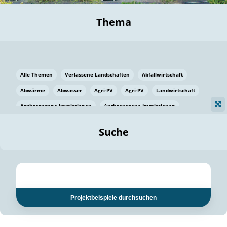
Thema
Alle Themen
Verlassene Landschaften
Abfallwirtschaft
Abwärme
Abwasser
Agri-PV
Agri-PV
Landwirtschaft
Anthropogene Immissionen
Anthropogene Immissionen
Vermeidung von Lebensmittelverlusten
Baden Württemberg
Suche
Ostsee
Bauen
Baumaterial
Bayern
Bayern
Beatmungssysteme
Beratung
Berlin
Bestäuber
bilaterale Zu-sammenarbeit
bilaterale Zu-sammenarbeit
Bildung
Bildung / Kommunikation
Projektbeispiele durchsuchen
Bildung für nachhaltige Entwicklung
Pflanzenkohle
Biodiversität
Biodiversität
Biogas
Biogas