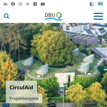
EN
CirculAid
Projektbeispiele