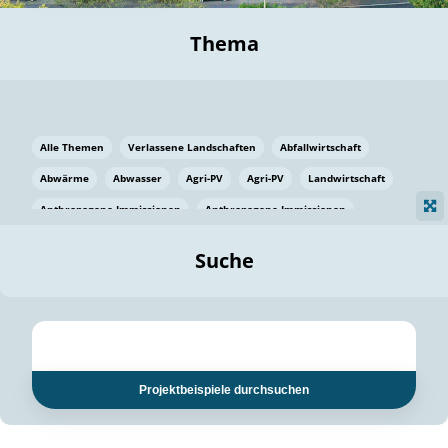
Thema
Alle Themen
Verlassene Landschaften
Abfallwirtschaft
Abwärme
Abwasser
Agri-PV
Agri-PV
Landwirtschaft
Anthropogene Immissionen
Anthropogene Immissionen
Vermeidung von Lebensmittelverlusten
Baden Württemberg
Suche
Ostsee
Bauen
Baumaterial
Bayern
Bayern
Beatmungssysteme
Beratung
Berlin
Bestäuber
bilaterale Zu-sammenarbeit
bilaterale Zu-sammenarbeit
Bildung
Bildung / Kommunikation
Projektbeispiele durchsuchen
Bildung für nachhaltige Entwicklung
Pflanzenkohle
Biodiversität
Biodiversität
Biogas
Biogas