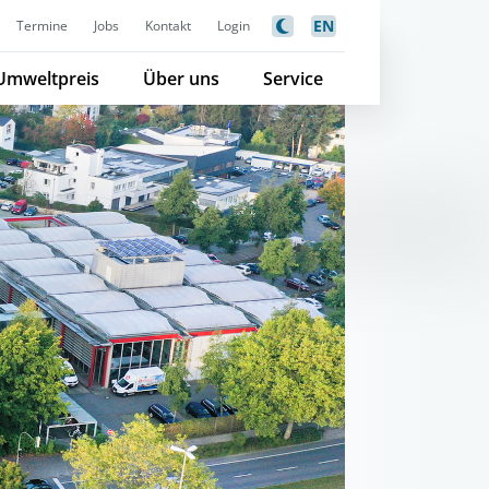
EN
Termine
Jobs
Kontakt
Login
Umweltpreis
Über uns
Service