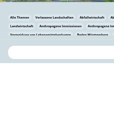
Alle Themen
Verlassene Landschaften
Abfallwirtschaft
A
Landwirtschaft
Anthropogene Immissionen
Anthropogene I
Vermeidung von Lebensmittelverlusten
Baden Württemberg
Bayern
Bayern
Beatmungssysteme
Beratung
Berlin
bilaterale Zu-sammenarbeit
Bildung
Bildung / Kommunikati
Pflanzenkohle
Biodiversität
Biodiversität
Biogas
Bioga
Vermeidung von Lebensmittelverlusten
Brandenburg
Breme
Bürgerwissenschaft
Capacity Building
Capacity Building
Kreislaufwirtschaft
Bürgerenergie
Bürgerbeteiligung
Citi
Citizen Science
Klimawandel
Klimakrise
Klimaschutz
Kooperation
Kooperation mit KMU
Grenzüberschreitend
D
Deutscher Umweltpreis
Digitale Bildung
Digitaler Landschaf