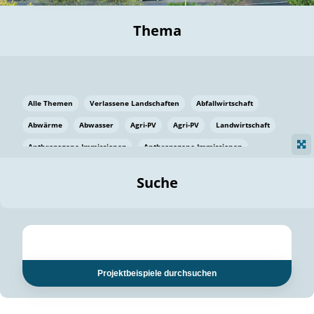
Thema
Alle Themen
Verlassene Landschaften
Abfallwirtschaft
Abwärme
Abwasser
Agri-PV
Agri-PV
Landwirtschaft
Anthropogene Immissionen
Anthropogene Immissionen
Vermeidung von Lebensmittelverlusten
Baden Württemberg
Suche
Ostsee
Bauen
Baumaterial
Bayern
Bayern
Beatmungssysteme
Beratung
Berlin
Bestäuber
bilaterale Zu-sammenarbeit
bilaterale Zu-sammenarbeit
Bildung
Bildung / Kommunikation
Projektbeispiele durchsuchen
Bildung für nachhaltige Entwicklung
Pflanzenkohle
Biodiversität
Biodiversität
Biogas
Biogas