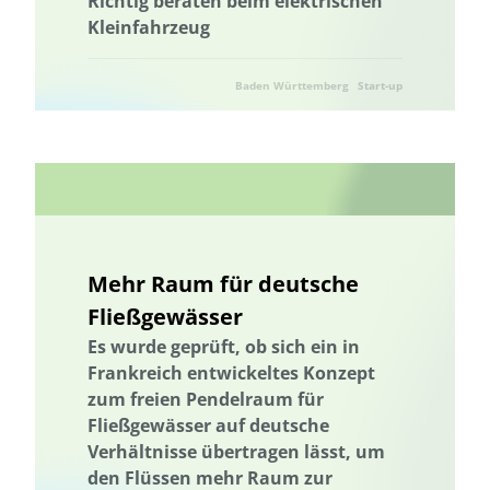
Richtig beraten beim elektrischen
Thüringen
Holzbau in größeren Gebäudevolumina
Kleinfahrzeug
Trinkwasserversorgung
Ukraine
Ukraine
Umweltforschung
Umweltkommunikation
Umwelttechnik
Umwelttechnik
Baden Württemberg
Start-up
Verlassene Landschaften
Vermeidung von Lebensmittelverlusten
Vernetzung
Wälder und Waldschutz
Wärmeenergie
Wärmeversorgung
Wasser/Gewässer
Wasseraufbereitung
Wasseraufbereitung; Valorisierung organischer Reststoffe; Partizipation
und Wissenstransfer
Wasserressourcen
Wasserverfügbarkeit
Wasserversorgung
Mehr Raum für deutsche
Wasserwirtschaft
Abwärme
Abfallwirtschaft
Abwasser
Fließgewässer
Wasserverfügbarkeit
Wasserwirtschaft
Wasserressourcen
Es wurde geprüft, ob sich ein in
Wasserversorgung
Wasseraufbereitung
Frankreich entwickeltes Konzept
Wasseraufbereitung; Valorisierung organischer Reststoffe; Partizipation
zum freien Pendelraum für
und Wissenstransfer
Fließgewässer auf deutsche
Wasser/Gewässer
Wissensabgleich und Erfahrungsaustausch
Verhältnisse übertragen lässt, um
den Flüssen mehr Raum zur
Wissenstransfer