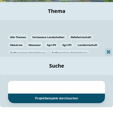
Thema
Alle Themen
Verlassene Landschaften
Abfallwirtschaft
Abwärme
Abwasser
Agri-PV
Agri-PV
Landwirtschaft
Anthropogene Immissionen
Anthropogene Immissionen
Vermeidung von Lebensmittelverlusten
Baden Württemberg
Suche
Ostsee
Bauen
Baumaterial
Bayern
Bayern
Beatmungssysteme
Beratung
Berlin
Bestäuber
bilaterale Zu-sammenarbeit
bilaterale Zu-sammenarbeit
Bildung
Bildung / Kommunikation
Projektbeispiele durchsuchen
Bildung für nachhaltige Entwicklung
Pflanzenkohle
Biodiversität
Biodiversität
Biogas
Biogas