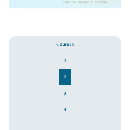
Baden Württemberg
Start-up
« Zurück
1
2
3
4
…