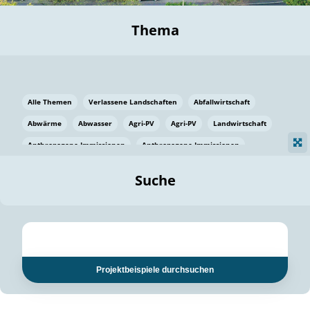
Thema
Alle Themen
Verlassene Landschaften
Abfallwirtschaft
Abwärme
Abwasser
Agri-PV
Agri-PV
Landwirtschaft
Anthropogene Immissionen
Anthropogene Immissionen
Vermeidung von Lebensmittelverlusten
Baden Württemberg
Suche
Ostsee
Bauen
Baumaterial
Bayern
Bayern
Beatmungssysteme
Beratung
Berlin
Bestäuber
bilaterale Zu-sammenarbeit
bilaterale Zu-sammenarbeit
Bildung
Bildung / Kommunikation
Projektbeispiele durchsuchen
Bildung für nachhaltige Entwicklung
Pflanzenkohle
Biodiversität
Biodiversität
Biogas
Biogas