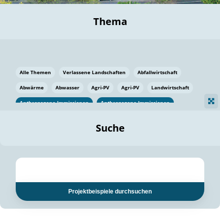
Thema
Alle Themen
Verlassene Landschaften
Abfallwirtschaft
Abwärme
Abwasser
Agri-PV
Agri-PV
Landwirtschaft
Anthropogene Immissionen
Anthropogene Immissionen
Vermeidung von Lebensmittelverlusten
Baden Württemberg
Suche
Ostsee
Bauen
Baumaterial
Bayern
Bayern
Beatmungssysteme
Beratung
Berlin
Bestäuber
bilaterale Zu-sammenarbeit
bilaterale Zu-sammenarbeit
Bildung
Bildung / Kommunikation
Projektbeispiele durchsuchen
Bildung für nachhaltige Entwicklung
Pflanzenkohle
Biodiversität
Biodiversität
Biogas
Biogas