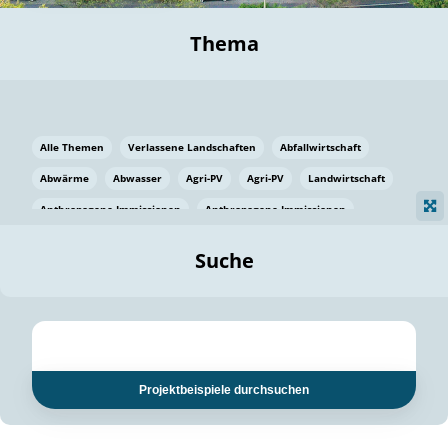
Thema
Alle Themen
Verlassene Landschaften
Abfallwirtschaft
Abwärme
Abwasser
Agri-PV
Agri-PV
Landwirtschaft
Anthropogene Immissionen
Anthropogene Immissionen
Vermeidung von Lebensmittelverlusten
Baden Württemberg
Suche
Ostsee
Bauen
Baumaterial
Bayern
Bayern
Beatmungssysteme
Beratung
Berlin
Bestäuber
bilaterale Zu-sammenarbeit
bilaterale Zu-sammenarbeit
Bildung
Bildung / Kommunikation
Projektbeispiele durchsuchen
Bildung für nachhaltige Entwicklung
Pflanzenkohle
Biodiversität
Biodiversität
Biogas
Biogas