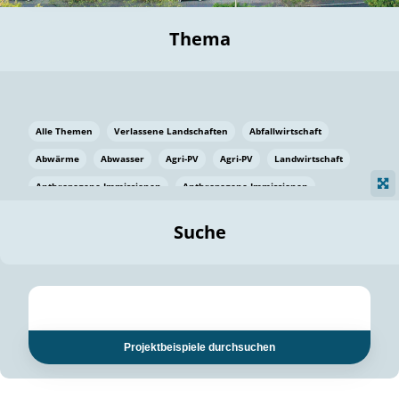
Thema
Alle Themen
Verlassene Landschaften
Abfallwirtschaft
Abwärme
Abwasser
Agri-PV
Agri-PV
Landwirtschaft
Anthropogene Immissionen
Anthropogene Immissionen
Vermeidung von Lebensmittelverlusten
Baden Württemberg
Suche
Ostsee
Bauen
Baumaterial
Bayern
Bayern
Beatmungssysteme
Beratung
Berlin
Bestäuber
bilaterale Zu-sammenarbeit
bilaterale Zu-sammenarbeit
Bildung
Bildung / Kommunikation
Projektbeispiele durchsuchen
Bildung für nachhaltige Entwicklung
Pflanzenkohle
Biodiversität
Biodiversität
Biogas
Biogas