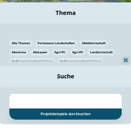
Thema
Alle Themen
Verlassene Landschaften
Abfallwirtschaft
Abwärme
Abwasser
Agri-PV
Agri-PV
Landwirtschaft
Anthropogene Immissionen
Anthropogene Immissionen
Vermeidung von Lebensmittelverlusten
Baden Württemberg
Suche
Ostsee
Bauen
Baumaterial
Bayern
Bayern
Beatmungssysteme
Beratung
Berlin
Bestäuber
bilaterale Zu-sammenarbeit
bilaterale Zu-sammenarbeit
Bildung
Bildung / Kommunikation
Projektbeispiele durchsuchen
Bildung für nachhaltige Entwicklung
Pflanzenkohle
Biodiversität
Biodiversität
Biogas
Biogas