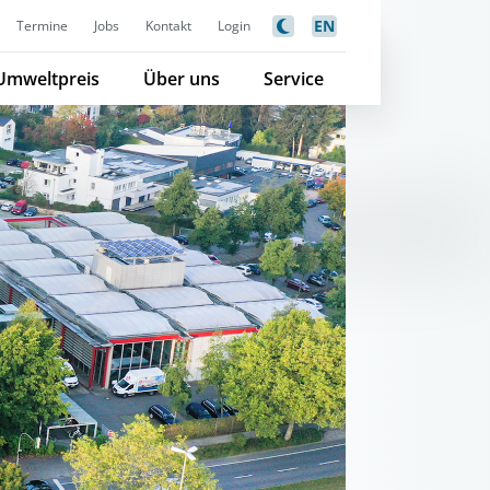
EN
Termine
Jobs
Kontakt
Login
Umweltpreis
Über uns
Service