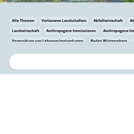
Alle Themen
Verlassene Landschaften
Abfallwirtschaft
A
Landwirtschaft
Anthropogene Immissionen
Anthropogene I
Vermeidung von Lebensmittelverlusten
Baden Württemberg
Bayern
Bayern
Beatmungssysteme
Beratung
Berlin
bilaterale Zu-sammenarbeit
Bildung
Bildung / Kommunikati
Pflanzenkohle
Biodiversität
Biodiversität
Biogas
Bioga
Vermeidung von Lebensmittelverlusten
Brandenburg
Breme
Bürgerwissenschaft
Capacity Building
Capacity Building
Circular Economy
Bürgerenergie
Bürgerbeteiligung
Citize
Bürgerwissenschaft
Klimawandel
Klimakrise
Klimaschutz
Kooperation
Kooperation mit KMU
Grenzüberschreitend
D
Deutscher Umweltpreis
Digitale Bildung
Digitaler Landschaf