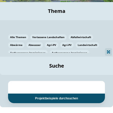
Thema
Alle Themen
Verlassene Landschaften
Abfallwirtschaft
Abwärme
Abwasser
Agri-PV
Agri-PV
Landwirtschaft
Anthropogene Immissionen
Anthropogene Immissionen
Vermeidung von Lebensmittelverlusten
Baden Württemberg
Suche
Ostsee
Bauen
Baumaterial
Bayern
Bayern
Beatmungssysteme
Beratung
Berlin
Bestäuber
bilaterale Zu-sammenarbeit
bilaterale Zu-sammenarbeit
Bildung
Bildung / Kommunikation
Projektbeispiele durchsuchen
Bildung für nachhaltige Entwicklung
Pflanzenkohle
Biodiversität
Biodiversität
Biogas
Biogas