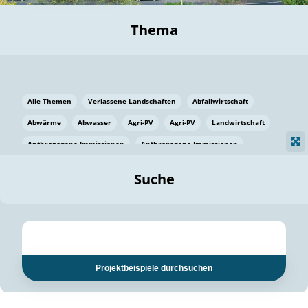
Thema
Alle Themen
Verlassene Landschaften
Abfallwirtschaft
Abwärme
Abwasser
Agri-PV
Agri-PV
Landwirtschaft
Anthropogene Immissionen
Anthropogene Immissionen
Vermeidung von Lebensmittelverlusten
Baden Württemberg
Suche
Ostsee
Bauen
Baumaterial
Bayern
Bayern
Beatmungssysteme
Beratung
Berlin
Bestäuber
bilaterale Zu-sammenarbeit
bilaterale Zu-sammenarbeit
Bildung
Bildung / Kommunikation
Projektbeispiele durchsuchen
Bildung für nachhaltige Entwicklung
Pflanzenkohle
Biodiversität
Biodiversität
Biogas
Biogas