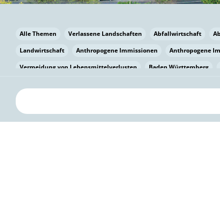
Alle Themen
Verlassene Landschaften
Abfallwirtschaft
A
Landwirtschaft
Anthropogene Immissionen
Anthropogene I
Vermeidung von Lebensmittelverlusten
Baden Württemberg
Bayern
Bayern
Beatmungssysteme
Beratung
Berlin
bilaterale Zu-sammenarbeit
Bildung
Bildung / Kommunikati
Pflanzenkohle
Biodiversität
Biodiversität
Biogas
Bioga
Vermeidung von Lebensmittelverlusten
Brandenburg
Breme
Bürgerwissenschaft
Capacity Building
Capacity Building
Kreislaufwirtschaft
Bürgerenergie
Bürgerbeteiligung
Bürg
Citizen Science
Klimawandel
Klimakrise
Klimaschutz
Kooperation
Kooperation mit KMU
Grenzüberschreitend
D
Deutscher Umweltpreis
Digitale Bildung
Digitaler Landschaf