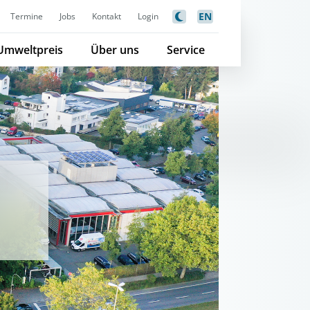
EN
Termine
Jobs
Kontakt
Login
Umweltpreis
Über uns
Service