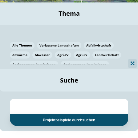
Thema
Alle Themen
Verlassene Landschaften
Abfallwirtschaft
Abwärme
Abwasser
Agri-PV
Agri-PV
Landwirtschaft
Anthropogene Immissionen
Anthropogene Immissionen
Vermeidung von Lebensmittelverlusten
Baden Württemberg
Suche
Ostsee
Bauen
Baumaterial
Bayern
Bayern
Beatmungssysteme
Beratung
Berlin
Bestäuber
bilaterale Zu-sammenarbeit
bilaterale Zu-sammenarbeit
Bildung
Bildung / Kommunikation
Projektbeispiele durchsuchen
Bildung für nachhaltige Entwicklung
Pflanzenkohle
Biodiversität
Biodiversität
Biogas
Biogas