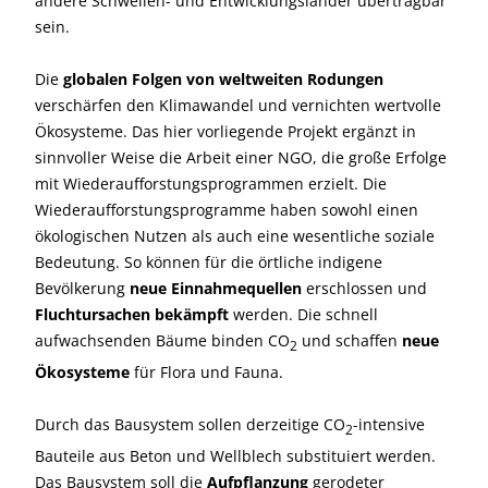
andere Schwellen- und Entwicklungsländer übertragbar
sein.
Die
globalen Folgen von weltweiten Rodungen
verschärfen den Klimawandel und vernichten wertvolle
Ökosysteme. Das hier vorliegende Projekt ergänzt in
sinnvoller Weise die Arbeit einer NGO, die große Erfolge
mit Wiederaufforstungsprogrammen erzielt. Die
Wiederaufforstungsprogramme haben sowohl einen
ökologischen Nutzen als auch eine wesentliche soziale
Bedeutung. So können für die örtliche indigene
Bevölkerung
neue Einnahmequellen
erschlossen und
Fluchtursachen bekämpft
werden. Die schnell
aufwachsenden Bäume binden CO
und schaffen
neue
2
Ökosysteme
für Flora und Fauna.
Durch das Bausystem sollen derzeitige CO
-intensive
2
Bauteile aus Beton und Wellblech substituiert werden.
Das Bausystem soll die
Aufpflanzung
gerodeter