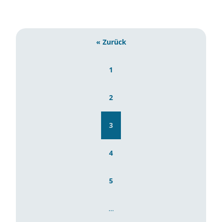
« Zurück
1
2
3
4
5
…