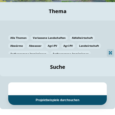
Thema
Alle Themen
Verlassene Landschaften
Abfallwirtschaft
Abwärme
Abwasser
Agri-PV
Agri-PV
Landwirtschaft
Anthropogene Immissionen
Anthropogene Immissionen
Vermeidung von Lebensmittelverlusten
Baden Württemberg
Suche
Ostsee
Bauen
Baumaterial
Bayern
Bayern
Beatmungssysteme
Beratung
Berlin
Bestäuber
bilaterale Zu-sammenarbeit
bilaterale Zu-sammenarbeit
Bildung
Bildung / Kommunikation
Projektbeispiele durchsuchen
Bildung für nachhaltige Entwicklung
Pflanzenkohle
Biodiversität
Biodiversität
Biogas
Biogas