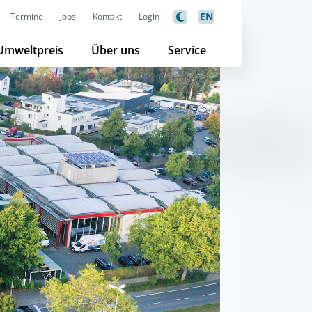
EN
Termine
Jobs
Kontakt
Login
Umweltpreis
Über uns
Service