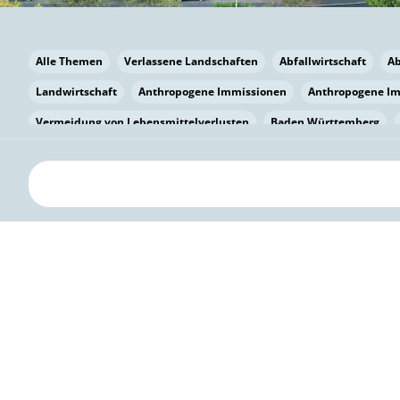
Alle Themen
Verlassene Landschaften
Abfallwirtschaft
A
Landwirtschaft
Anthropogene Immissionen
Anthropogene I
Vermeidung von Lebensmittelverlusten
Baden Württemberg
Bayern
Bayern
Beatmungssysteme
Beratung
Berlin
bilaterale Zu-sammenarbeit
Bildung
Bildung / Kommunikati
Pflanzenkohle
Biodiversität
Biodiversität
Biogas
Bioga
Vermeidung von Lebensmittelverlusten
Brandenburg
Breme
Bürgerwissenschaft
Capacity Building
Capacity Building
Kreislaufwirtschaft
Bürgerenergie
Bürgerbeteiligung
Citi
Citizen Science
Klimawandel
Klimakrise
Klimaschutz
Kooperation
Kooperation mit KMU
Grenzüberschreitend
D
Deutscher Umweltpreis
Digitale Bildung
Digitaler Landschaf