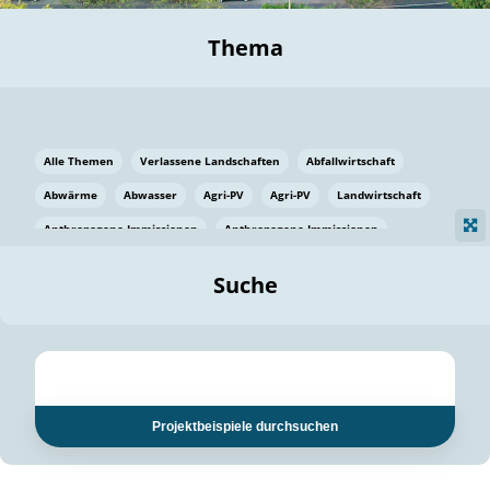
Thema
Alle Themen
Verlassene Landschaften
Abfallwirtschaft
Abwärme
Abwasser
Agri-PV
Agri-PV
Landwirtschaft
Anthropogene Immissionen
Anthropogene Immissionen
Vermeidung von Lebensmittelverlusten
Baden Württemberg
Suche
Ostsee
Bauen
Baumaterial
Bayern
Bayern
Beatmungssysteme
Beratung
Berlin
Bestäuber
bilaterale Zu-sammenarbeit
bilaterale Zu-sammenarbeit
Bildung
Bildung / Kommunikation
Projektbeispiele durchsuchen
Bildung für nachhaltige Entwicklung
Pflanzenkohle
Biodiversität
Biodiversität
Biogas
Biogas