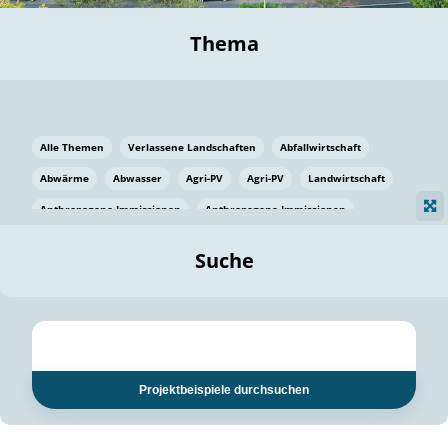
Thema
Alle Themen
Verlassene Landschaften
Abfallwirtschaft
Abwärme
Abwasser
Agri-PV
Agri-PV
Landwirtschaft
Anthropogene Immissionen
Anthropogene Immissionen
Vermeidung von Lebensmittelverlusten
Baden Württemberg
Suche
Ostsee
Bauen
Baumaterial
Bayern
Bayern
Beatmungssysteme
Beratung
Berlin
Bestäuber
bilaterale Zu-sammenarbeit
bilaterale Zu-sammenarbeit
Bildung
Bildung / Kommunikation
Projektbeispiele durchsuchen
Bildung für nachhaltige Entwicklung
Pflanzenkohle
Biodiversität
Biodiversität
Biogas
Biogas