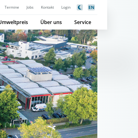
EN
Termine
Jobs
Kontakt
Login
Umweltpreis
Über uns
Service