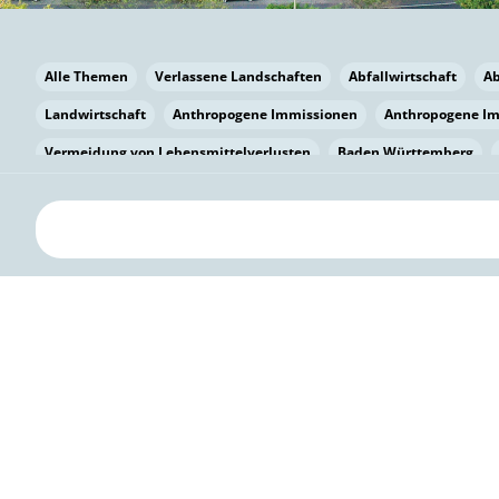
Alle Themen
Verlassene Landschaften
Abfallwirtschaft
A
Landwirtschaft
Anthropogene Immissionen
Anthropogene I
Vermeidung von Lebensmittelverlusten
Baden Württemberg
Bayern
Bayern
Beatmungssysteme
Beratung
Berlin
bilaterale Zu-sammenarbeit
Bildung
Bildung / Kommunikati
Pflanzenkohle
Biodiversität
Biodiversität
Biogas
Bioga
Vermeidung von Lebensmittelverlusten
Brandenburg
Breme
Bürgerwissenschaft
Capacity Building
Capacity Building
Kreislaufwirtschaft
Bürgerenergie
Bürgerbeteiligung
Citi
Citizen Science
Klimawandel
Klimakrise
Klimaschutz
Kooperation
Kooperation mit KMU
Grenzüberschreitend
D
Deutscher Umweltpreis
Digitale Bildung
Digitaler Landschaf