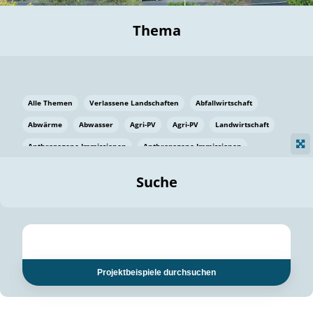
Thema
Alle Themen
Verlassene Landschaften
Abfallwirtschaft
Abwärme
Abwasser
Agri-PV
Agri-PV
Landwirtschaft
Anthropogene Immissionen
Anthropogene Immissionen
Vermeidung von Lebensmittelverlusten
Baden Württemberg
Suche
Ostsee
Bauen
Baumaterial
Bayern
Bayern
Beatmungssysteme
Beratung
Berlin
Bestäuber
bilaterale Zu-sammenarbeit
bilaterale Zu-sammenarbeit
Bildung
Bildung / Kommunikation
Projektbeispiele durchsuchen
Bildung für nachhaltige Entwicklung
Pflanzenkohle
Biodiversität
Biodiversität
Biogas
Biogas