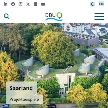
EN
Saarland
Projektbeispiele