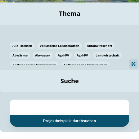
Thema
Alle Themen
Verlassene Landschaften
Abfallwirtschaft
Abwärme
Abwasser
Agri-PV
Agri-PV
Landwirtschaft
Anthropogene Immissionen
Anthropogene Immissionen
Vermeidung von Lebensmittelverlusten
Baden Württemberg
Suche
Ostsee
Bauen
Baumaterial
Bayern
Bayern
Beatmungssysteme
Beratung
Berlin
Bestäuber
bilaterale Zu-sammenarbeit
bilaterale Zu-sammenarbeit
Bildung
Bildung / Kommunikation
Projektbeispiele durchsuchen
Bildung für nachhaltige Entwicklung
Pflanzenkohle
Biodiversität
Biodiversität
Biogas
Biogas